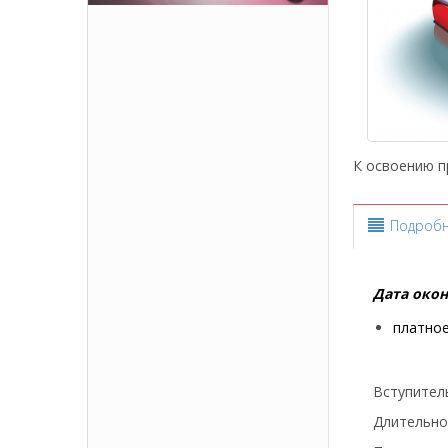
К освоению п
Подроб
Дата окон
платное
Вступител
Длительно